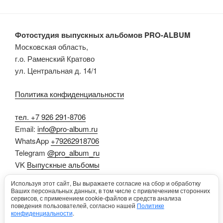
Фотостудия выпускных альбомов PRO-ALBUM
Московская область,
г.о. Раменский Кратово
ул. Центральная д. 14/1
Политика конфиденциальности
тел. +7 926 291-8706
Email:
info@pro-album.ru
WhatsApp
+79262918706
Telegram
@pro_album_ru
VK
Выпускные альбомы
Dzen
Выпускные альбомы
Используя этот сайт, Вы выражаете согласие на сбор и обработку
RUTUBE
Выпускные альбомы
Ваших персональных данных, в том числе с привлечением сторонних
сервисов, с применением cookie-файлов и средств анализа
Цитаты на выпускной альбом
поведения пользователей, согласно нашей
Политике
конфиденциальности
.