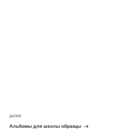
Навигация
по
Следующая
ДАЛЕЕ
записям
запись
Альбомы для школы образцы