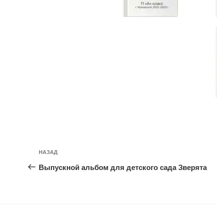
Навигация
Предыдущая
НАЗАД
по
запись:
Выпускной альбом для детского сада Зверята
записям