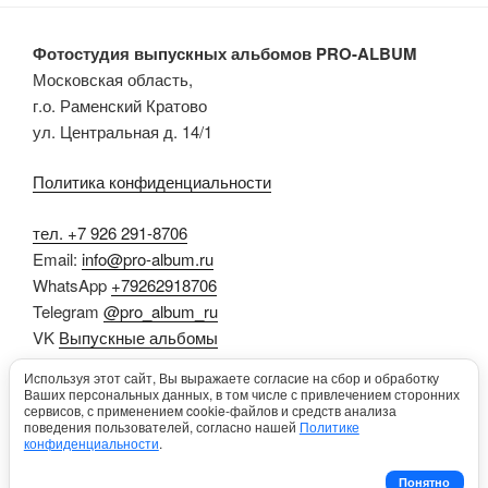
Фотостудия выпускных альбомов PRO-ALBUM
Московская область,
г.о. Раменский Кратово
ул. Центральная д. 14/1
Политика конфиденциальности
тел. +7 926 291-8706
Email:
info@pro-album.ru
WhatsApp
+79262918706
Telegram
@pro_album_ru
VK
Выпускные альбомы
Dzen
Выпускные альбомы
Используя этот сайт, Вы выражаете согласие на сбор и обработку
RUTUBE
Выпускные альбомы
Ваших персональных данных, в том числе с привлечением сторонних
сервисов, с применением cookie-файлов и средств анализа
Цитаты на выпускной альбом
поведения пользователей, согласно нашей
Политике
конфиденциальности
.
Понятно