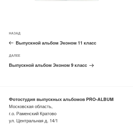
Навигация
Предыдущая
НАЗАД
по
запись:
записям
Выпускной альбом Эконом 11 класс
Следующая
ДАЛЕЕ
запись
Выпускной альбом Эконом 9 класс
Фотостудия выпускных альбомов PRO-ALBUM
Московская область,
г.о. Раменский Кратово
ул. Центральная д. 14/1